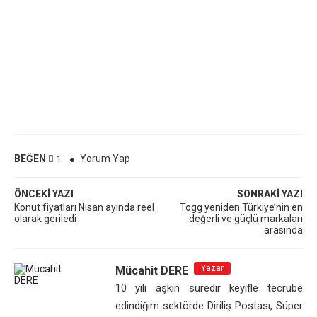
BEĞEN
Yorum Yap
1
ÖNCEKI YAZI
SONRAKI YAZI
Konut fiyatları Nisan ayında reel
Togg yeniden Türkiye’nin en
olarak geriledi
değerli ve güçlü markaları
arasında
Yazar
Mücahit DERE
10 yılı aşkın süredir keyifle tecrübe
edindiğim sektörde Diriliş Postası, Süper