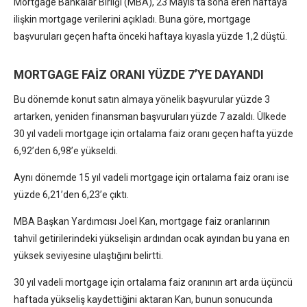
Mortgage Bankalar Birliği (MBA), 23 Mayıs’ta sona eren haftaya
ilişkin mortgage verilerini açıkladı. Buna göre, mortgage
başvuruları geçen hafta önceki haftaya kıyasla yüzde 1,2 düştü.
MORTGAGE FAİZ ORANI YÜZDE 7’YE DAYANDI
Bu dönemde konut satın almaya yönelik başvurular yüzde 3
artarken, yeniden finansman başvuruları yüzde 7 azaldı. Ülkede
30 yıl vadeli mortgage için ortalama faiz oranı geçen hafta yüzde
6,92’den 6,98’e yükseldi.
Aynı dönemde 15 yıl vadeli mortgage için ortalama faiz oranı ise
yüzde 6,21’den 6,23’e çıktı.
MBA Başkan Yardımcısı Joel Kan, mortgage faiz oranlarının
tahvil getirilerindeki yükselişin ardından ocak ayından bu yana en
yüksek seviyesine ulaştığını belirtti.
30 yıl vadeli mortgage için ortalama faiz oranının art arda üçüncü
haftada yükseliş kaydettiğini aktaran Kan, bunun sonucunda