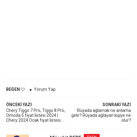
BEĞEN
Yorum Yap
ÖNCEKI YAZI
SONRAKI YAZI
Chery Tiggo 7 Pro, Tiggo 8 Pro,
Rüyada ağlamak ne anlama
Omoda 5 fiyat listesi 2024 |
gelir? Rüyada ağlayan kişiye ne
Chery 2024 Ocak fiyat listesi…
olur?
Yazar