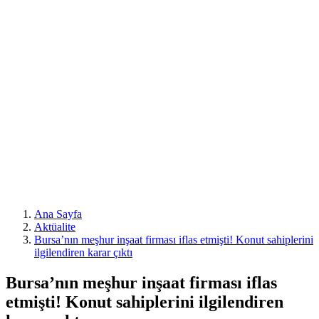
Ana Sayfa
Aktüalite
Bursa’nın meşhur inşaat firması iflas etmişti! Konut sahiplerini
ilgilendiren karar çıktı
Bursa’nın meşhur inşaat firması iflas
etmişti! Konut sahiplerini ilgilendiren