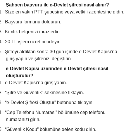
Şahsen başvuru ile e-Devlet şifresi nasıl alınır?
1.
Size en yakın PTT şubesine veya yetkili acentesine gidin.
2.
Başvuru formunu doldurun.
3.
Kimlik belgenizi ibraz edin.
4.
20 TL işlem ücretini ödeyin.
5.
Şifreyi aldıktan sonra 30 gün içinde e-Devlet Kapısı’na
giriş yapın ve şifrenizi değiştirin.
e-Devlet Kapısı üzerinden e-Devlet şifresi nasıl
oluşturulur?
1.
e-Devlet Kapısı’na giriş yapın.
2.
“Şifre ve Güvenlik” sekmesine tıklayın.
3.
“e-Devlet Şifresi Oluştur” butonuna tıklayın.
4.
“Cep Telefonu Numarası” bölümüne cep telefonu
numaranızı girin.
5.
“Güvenlik Kodu” bölümüne gelen kodu girin.