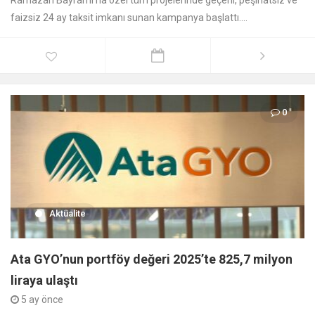
Ramazan Bayramı’na özel tüm projelerinde geçerli, peşinatsız ve
faizsiz 24 ay taksit imkanı sunan kampanya başlattı....
0
Aktüalite
Ata GYO’nun portföy değeri 2025’te 825,7 milyon
liraya ulaştı
5 ay önce