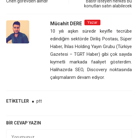
Chen görevden alındı!
bastı! İsteyen herkes bu
konutları satın alabilecek
Yazar
Mücahit DERE
10 yılı aşkın süredir keyifle tecrübe
edindiğim sektörde Diriliş Postası, Süper
Haber, İhlas Holding Yayın Grubu (Türkiye
Gazetesi – TGRT Haber) gibi çok sayıda
kıymetli markada faaliyet gösterdim.
Halihazırda SEO, Discovery noktasında
çalışmalarım devam ediyor.
ETIKETLER
ptt
BIR CEVAP YAZIN