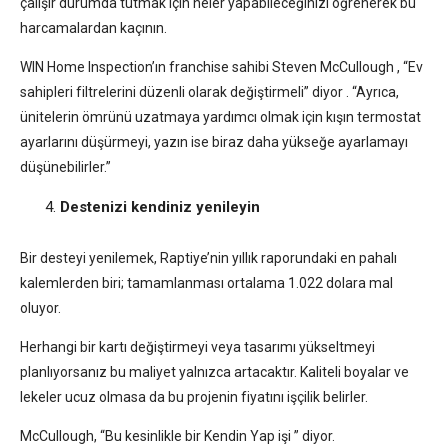
çalışır durumda tutmak için neler yapabileceğinizi öğrenerek bu
harcamalardan kaçının.
WIN Home Inspection’ın franchise sahibi Steven McCullough , “Ev
sahipleri filtrelerini düzenli olarak değiştirmeli” diyor . “Ayrıca,
ünitelerin ömrünü uzatmaya yardımcı olmak için kışın termostat
ayarlarını düşürmeyi, yazın ise biraz daha yükseğe ayarlamayı
düşünebilirler.”
Destenizi kendiniz yenileyin
Bir desteyi yenilemek, Raptiye’nin yıllık raporundaki en pahalı
kalemlerden biri; tamamlanması ortalama 1.022 dolara mal
oluyor.
Herhangi bir kartı değiştirmeyi veya tasarımı yükseltmeyi
planlıyorsanız bu maliyet yalnızca artacaktır. Kaliteli boyalar ve
lekeler ucuz olmasa da bu projenin fiyatını işçilik belirler.
McCullough, “Bu kesinlikle bir Kendin Yap işi ” diyor.