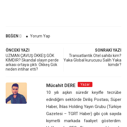
BEĞEN
Yorum Yap
ÖNCEKI YAZI
SONRAKI YAZI
UZMAN ÇAVUŞ ÖKKEŞ GÖK
Transatlantik Otel sahibi kim?
KİMDİR? Skandal olayın perde
Yaka Global kurucusu Salih Yaka
arkası ortaya çıktı: Ökkeş Gök
kimdir?
neden intihar etti?
Yazar
Mücahit DERE
10 yılı aşkın süredir keyifle tecrübe
edindiğim sektörde Diriliş Postası, Süper
Haber, İhlas Holding Yayın Grubu (Türkiye
Gazetesi – TGRT Haber) gibi çok sayıda
kıymetli markada faaliyet gösterdim.