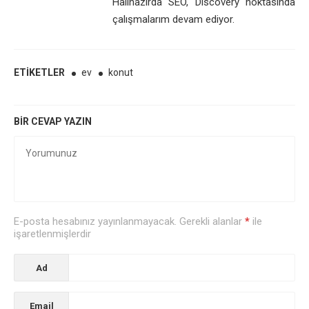
Halihazırda SEO, Discovery noktasında
çalışmalarım devam ediyor.
ETIKETLER
ev
konut
BIR CEVAP YAZIN
E-posta hesabınız yayınlanmayacak. Gerekli alanlar
*
ile
işaretlenmişlerdir
Ad
Email