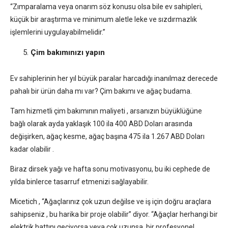
“Zımparalama veya onarım söz konusu olsa bile ev sahipleri,
küçük bir araştırma ve minimum aletle leke ve sızdırmazlık
işlemlerini uygulayabilmelidir.”
Çim bakımınızı yapın
Ev sahiplerinin her yıl büyük paralar harcadığı inanılmaz derecede
pahalı bir ürün daha mı var? Çim bakımı ve ağaç budama.
Tam hizmetli çim bakımının maliyeti , arsanızın büyüklüğüne
bağlı olarak ayda yaklaşık 100 ila 400 ABD Doları arasında
değişirken, ağaç kesme, ağaç başına 475 ila 1.267 ABD Doları
kadar olabilir .
Biraz dirsek yağı ve hafta sonu motivasyonu, bu iki cephede de
yılda binlerce tasarruf etmenizi sağlayabilir.
Micetich , “Ağaçlarınız çok uzun değilse ve iş için doğru araçlara
sahipseniz , bu harika bir proje olabilir” diyor. “Ağaçlar herhangi bir
elektrik hattını geçiyorsa veya çok uzunsa, bir profesyonel