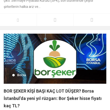
çıktı. Sermaye Piyasası Kurulu (SPK), son bülteninde çeşitli
şirketlerin halka arz ve...
0
Borsa
BOR ŞEKER KİŞİ BAŞI KAÇ LOT DÜŞER? Borsa
İstanbul’da yeni yıl rüzgarı: Bor Şeker hisse fiyatı
kaç TL?